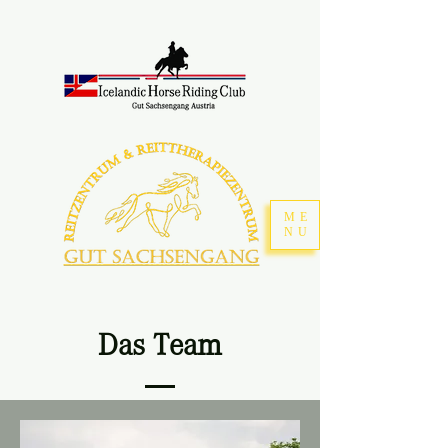
ME
NU
Das Team